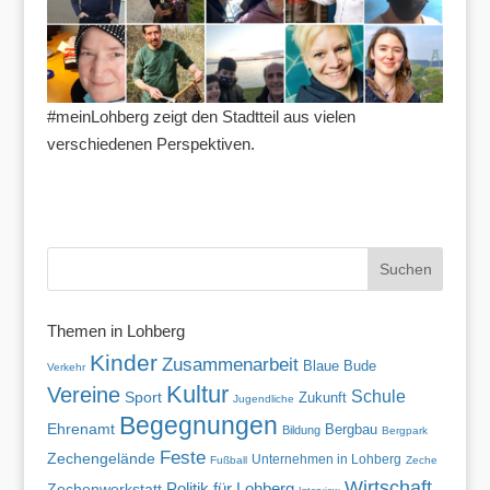
#meinLohberg zeigt den Stadtteil aus vielen
verschiedenen Perspektiven.
Themen in Lohberg
Kinder
Zusammenarbeit
Blaue Bude
Verkehr
Kultur
Vereine
Schule
Sport
Zukunft
Jugendliche
Begegnungen
Ehrenamt
Bergbau
Bildung
Bergpark
Feste
Zechengelände
Unternehmen in Lohberg
Fußball
Zeche
Wirtschaft
Politik für Lohberg
Zechenwerkstatt