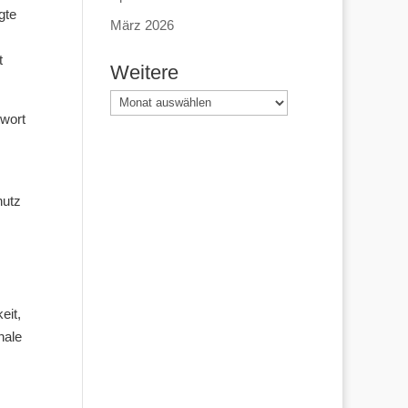
gte
März 2026
t
Weitere
Weitere
twort
hutz
eit,
nale