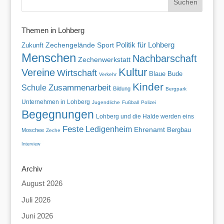
Themen in Lohberg
Politik für Lohberg
Zukunft
Zechengelände
Sport
Menschen
Nachbarschaft
Zechenwerkstatt
Kultur
Vereine
Wirtschaft
Blaue Bude
Verkehr
Kinder
Zusammenarbeit
Schule
Bildung
Bergpark
Unternehmen in Lohberg
Jugendliche
Fußball
Polizei
Begegnungen
Lohberg und die Halde werden eins
Feste
Ledigenheim
Ehrenamt
Bergbau
Moschee
Zeche
Interview
Archiv
August 2026
Juli 2026
Juni 2026