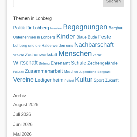
Themen in Lohberg
Begegnungen
Politik für Lohberg
Bergbau
Interview
Kinder
Feste
Blaue Bude
Unternehmen in Lohberg
Nachbarschaft
Lohberg und die Halde werden eins
Menschen
Zechenwerkstatt
Verkehr
Zeche
Wirtschaft
Schule
Ehrenamt
Zechengelände
Bildung
Zusammenarbeit
Moschee
Fußball
Jugendliche
Bergpark
Kultur
Vereine
Ledigenheim
Sport
Zukunft
Polizei
Archiv
August 2026
Juli 2026
Juni 2026
Mai 2026