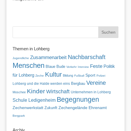
Themen in Lohberg
Nachbarschaft
Zusammenarbeit
Jugendliche
Menschen
Feste
Politik
Blaue Bude
Verkehr
Interview
Kultur
für Lohberg
Sport
Bildung
Zeche
Fußball
Polizei
Vereine
Lohberg und die Halde werden eins
Bergbau
Kinder
Wirtschaft
Unternehmen in Lohberg
Moschee
Begegnungen
Schule
Ledigenheim
Zechenwerkstatt
Zukunft
Zechengelände
Ehrenamt
Bergpark
Archiv