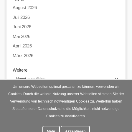
August 2026
Juli 2026
Juni 2026
Mai 2026
April 2026
März 2026
Weitere
Weitere
Um unsere Webseiten optimal gestalten zu können, verwenden wir
Cookies. Durch die weitere Nutzung unserer Webseiten stimmen Sie der
Verwendung von technisch notwendigen Cookies zu. Weiterhin haben
Startseite
Datenschutz
Impressum
Sie auf unserer Datenschutzseite die Möglichkeit, nicht notwendige
Cookies zu deaktivieren.
Mehr
Akzeptieren