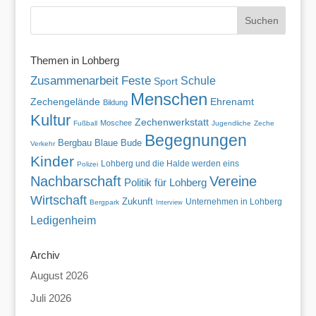
Themen in Lohberg
Zusammenarbeit
Feste
Schule
Sport
Menschen
Zechengelände
Ehrenamt
Bildung
Kultur
Zechenwerkstatt
Moschee
Fußball
Jugendliche
Zeche
Begegnungen
Blaue Bude
Bergbau
Verkehr
Kinder
Lohberg und die Halde werden eins
Polizei
Nachbarschaft
Vereine
Politik für Lohberg
Wirtschaft
Zukunft
Unternehmen in Lohberg
Bergpark
Interview
Ledigenheim
Archiv
August 2026
Juli 2026