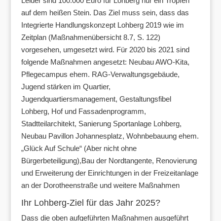
Leider sind 100.000 Euro für Lohberg nur ein Tropfen
auf dem heißen Stein. Das Ziel muss sein, dass das
Integrierte Handlungskonzept Lohberg 2019 wie im
Zeitplan (Maßnahmenübersicht 8.7, S. 122)
vorgesehen, umgesetzt wird. Für 2020 bis 2021 sind
folgende Maßnahmen angesetzt: Neubau AWO-Kita,
Pflegecampus ehem. RAG-Verwaltungsgebäude,
Jugend stärken im Quartier,
Jugendquartiersmanagement, Gestaltungsfibel
Lohberg, Hof und Fassadenprogramm,
Stadtteilarchitekt, Sanierung Sportanlage Lohberg,
Neubau Pavillon Johannesplatz, Wohnbebauung ehem.
„Glück Auf Schule“ (Aber nicht ohne
Bürgerbeteiligung),Bau der Nordtangente, Renovierung
und Erweiterung der Einrichtungen in der Freizeitanlage
an der Dorotheenstraße und weitere Maßnahmen
Ihr Lohberg-Ziel für das Jahr 2025?
Dass die oben aufgeführten Maßnahmen ausgeführt