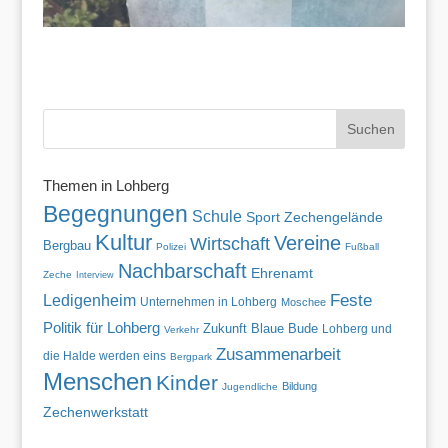
Themen in Lohberg
Begegnungen
Schule
Sport
Zechengelände
Kultur
Vereine
Wirtschaft
Bergbau
Polizei
Fußball
Nachbarschaft
Ehrenamt
Zeche
Interview
Feste
Ledigenheim
Unternehmen in Lohberg
Moschee
Politik für Lohberg
Zukunft
Blaue Bude
Lohberg und
Verkehr
Zusammenarbeit
die Halde werden eins
Bergpark
Menschen
Kinder
Bildung
Jugendliche
Zechenwerkstatt