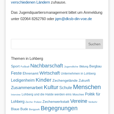
verschiedenen Ländern
zuhause.
Das Jugendquartiersmanagement bittet um Anmeldung
unter 02064 8262760 oder
jqm@dksb-din-voe.de
Themen in Lohberg
Nachbarschaft
Sport
Bergbau
Bildung
Fußball
Jugendliche
Wirtschaft
Feste
Ehrenamt
Unternehmen in Lohberg
Kinder
Ledigenheim
Zechengelände
Zukunft
Menschen
Kultur
Zusammenarbeit
Schule
Politik für
Lohberg und die Halde werden eins
Moschee
Interview
Vereine
Lohberg
Zechenwerkstatt
Zeche
Polizei
Verkehr
Begegnungen
Blaue Bude
Bergpark