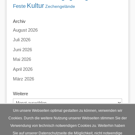
Kultur
Feste
Zechengelände
Archiv
August 2026
Juli 2026
Juni 2026
Mai 2026
April 2026
März 2026
Weitere
Weitere
Um unsere Webseiten optimal gestalten zu können, verwenden wir
Cookies. Durch die weitere Nutzung unserer Webseiten stimmen Sie der
Verwendung von technisch notwendigen Cookies zu. Weiterhin haben
Startseite
Datenschutz
Impressum
Sie auf unserer Datenschutzseite die Möglichkeit, nicht notwendige