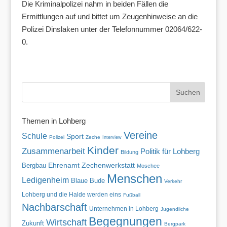
Die Kriminalpolizei nahm in beiden Fällen die
Ermittlungen auf und bittet um Zeugenhinweise an die
Polizei Dinslaken unter der Telefonnummer 02064/622-
0.
Themen in Lohberg
Vereine
Schule
Sport
Polizei
Zeche
Interview
Kinder
Zusammenarbeit
Politik für Lohberg
Bildung
Zechenwerkstatt
Ehrenamt
Bergbau
Moschee
Menschen
Ledigenheim
Blaue Bude
Verkehr
Lohberg und die Halde werden eins
Fußball
Nachbarschaft
Unternehmen in Lohberg
Jugendliche
Begegnungen
Wirtschaft
Zukunft
Bergpark