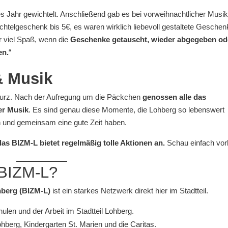
s Jahr gewichtelt. Anschließend gab es bei vorweihnachtlicher Musik 
chtelgeschenk bis 5€, es waren wirklich liebevoll gestaltete Geschen
r viel Spaß, wenn die
Geschenke getauscht, wieder abgegeben od
en.
“
& Musik
 kurz. Nach der Aufregung um die Päckchen
genossen alle das
er Musik
. Es sind genau diese Momente, die Lohberg so lebenswert
nd gemeinsam eine gute Zeit haben.
das BIZM-L bietet regelmäßig tolle Aktionen an.
Schau einfach vor
 BIZM-L?
berg (BIZM-L)
ist ein starkes Netzwerk direkt hier im Stadtteil.
len und der Arbeit im Stadtteil Lohberg.
berg, Kindergarten St. Marien und die Caritas.