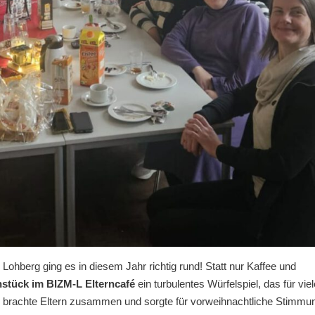
ohberg ging es in diesem Jahr richtig rund! Statt nur Kaffee und
hstück im BIZM-L Elterncafé
ein turbulentes Würfelspiel, das für viel
brachte Eltern zusammen und sorgte für vorweihnachtliche Stimmu