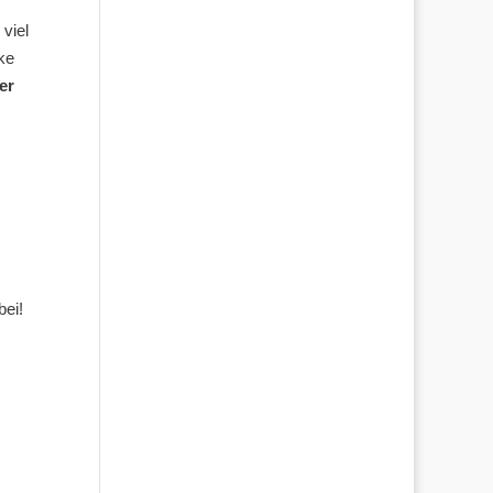
viel
ke
er
bei!