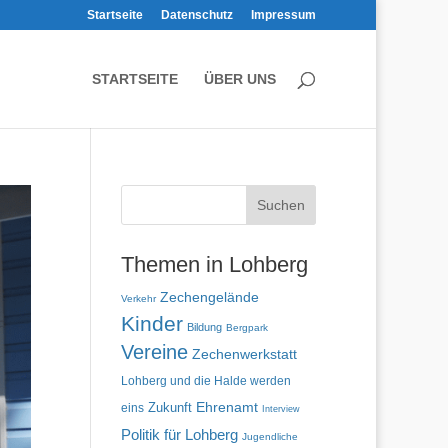
Startseite
Datenschutz
Impressum
STARTSEITE
ÜBER UNS
Themen in Lohberg
Zechengelände
Verkehr
Kinder
Bildung
Bergpark
Vereine
Zechenwerkstatt
Lohberg und die Halde werden
Zukunft
Ehrenamt
eins
Interview
Politik für Lohberg
Jugendliche