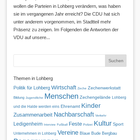
wollen die Parteien in Lohberg verändern, was haben
sie im vergangenen Jahr erreicht? Die CDU hat sich
unter anderem vorgenommen, im Stadtteil mehr
Präsenz zu zeigen. Im Folgenden die Antworten der
VDU auf unsere...
Themen in Lohberg
Wirtschaft
Politik für Lohberg
Zechenwerkstatt
Zeche
Menschen
Zechengelände
Lohberg
Bildung
Jugendliche
Kinder
Ehrenamt
und die Halde werden eins
Nachbarschaft
Zusammenarbeit
Verkehr
Kultur
Feste
Ledigenheim
Sport
Fußball
Polizei
Interview
Vereine
Blaue Bude
Unternehmen in Lohberg
Bergbau