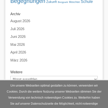
Begegnungen
Schule
Zukunft
Moschee
Bergpark
Archiv
August 2026
Juli 2026
Juni 2026
Mai 2026
April 2026
März 2026
Weitere
Weitere
Um unsere Webseiten optimal gestalten zu können, verwenden wir
Cookies. Durch die weitere Nutzung unserer Webseiten stimmen Sie der
Verwendung von technisch notwendigen Cookies zu. Weiterhin haben
Startseite
Datenschutz
Impressum
Sie auf unserer Datenschutzseite die Möglichkeit, nicht notwendige