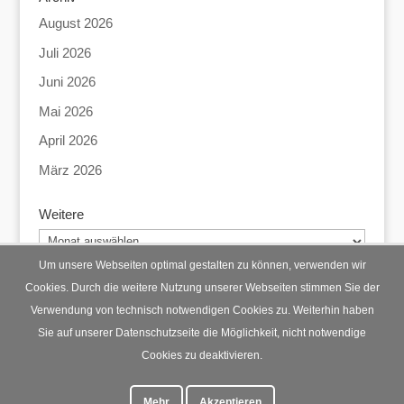
August 2026
Juli 2026
Juni 2026
Mai 2026
April 2026
März 2026
Weitere
Weitere
Um unsere Webseiten optimal gestalten zu können, verwenden wir
Cookies. Durch die weitere Nutzung unserer Webseiten stimmen Sie der
Verwendung von technisch notwendigen Cookies zu. Weiterhin haben
Startseite
Datenschutz
Impressum
Sie auf unserer Datenschutzseite die Möglichkeit, nicht notwendige
Cookies zu deaktivieren.
Mehr
Akzeptieren