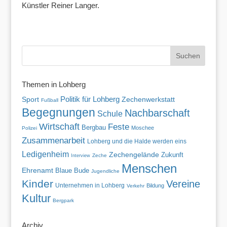
Künstler Reiner Langer.
Themen in Lohberg
Politik für Lohberg
Zechenwerkstatt
Sport
Fußball
Begegnungen
Nachbarschaft
Schule
Wirtschaft
Feste
Bergbau
Moschee
Polizei
Zusammenarbeit
Lohberg und die Halde werden eins
Ledigenheim
Zechengelände
Zukunft
Zeche
Interview
Menschen
Ehrenamt
Blaue Bude
Jugendliche
Kinder
Vereine
Unternehmen in Lohberg
Bildung
Verkehr
Kultur
Bergpark
Archiv