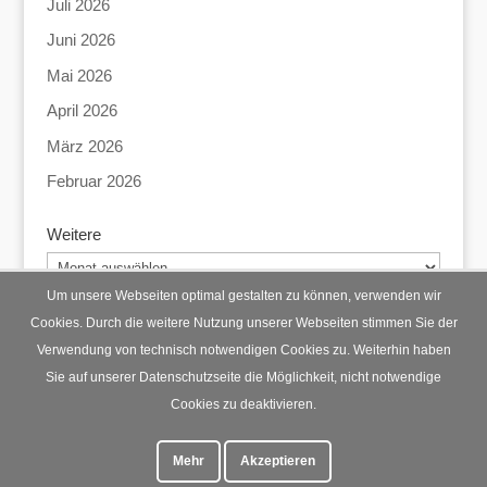
Juli 2026
Juni 2026
Mai 2026
April 2026
März 2026
Februar 2026
Weitere
Weitere
Um unsere Webseiten optimal gestalten zu können, verwenden wir
Cookies. Durch die weitere Nutzung unserer Webseiten stimmen Sie der
Verwendung von technisch notwendigen Cookies zu. Weiterhin haben
Startseite
Datenschutz
Impressum
Sie auf unserer Datenschutzseite die Möglichkeit, nicht notwendige
Cookies zu deaktivieren.
Mehr
Akzeptieren
© Lohberg Mittendrin 2023