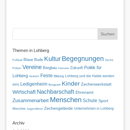
Themen in Lohberg
Begegnungen
Kultur
Blaue Bude
Fußball
Zeche
Vereine
Politik für
Zukunft
Bergbau
Polizei
Interview
Feste
Lohberg
Lohberg und die Halde werden
Bildung
Verkehr
Kinder
Ledigenheim
Zechenwerkstatt
eins
Bergpark
Nachbarschaft
Wirtschaft
Ehrenamt
Menschen
Zusammenarbeit
Schule
Sport
Zechengelände
Unternehmen in Lohberg
Moschee
Jugendliche
Archiv