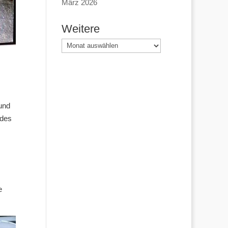
März 2026
Weitere
Weitere
und
 des
e