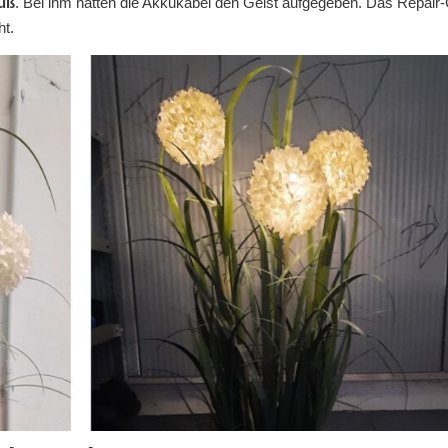
uß
. Bei ihm hatten die Akkukabel den Geist aufgegeben. Das Repair
ht.