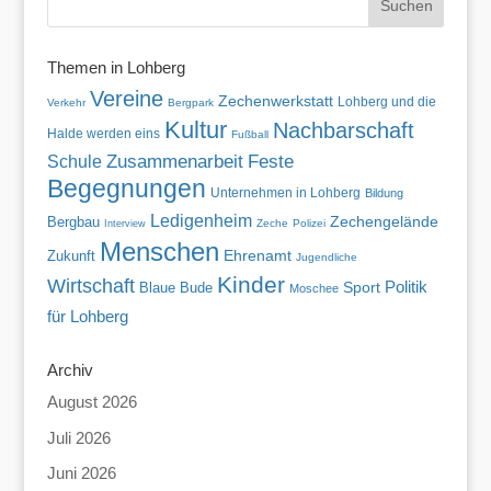
Themen in Lohberg
Vereine
Zechenwerkstatt
Lohberg und die
Verkehr
Bergpark
Kultur
Nachbarschaft
Halde werden eins
Fußball
Zusammenarbeit
Feste
Schule
Begegnungen
Unternehmen in Lohberg
Bildung
Ledigenheim
Zechengelände
Bergbau
Zeche
Polizei
Interview
Menschen
Zukunft
Ehrenamt
Jugendliche
Kinder
Wirtschaft
Politik
Blaue Bude
Sport
Moschee
für Lohberg
Archiv
August 2026
Juli 2026
Juni 2026