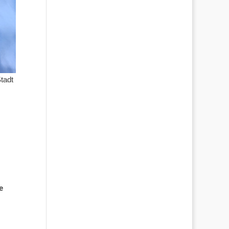
tadt
e