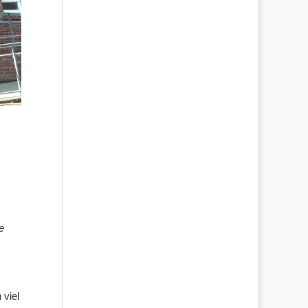
e
 viel